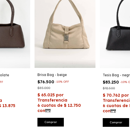
Brisa Bag - beige
Tesis Bag - neg
colate
$76.500
$83.250
-
10
%
OFF
-
10
%
O
FF
$85.000
$92.500