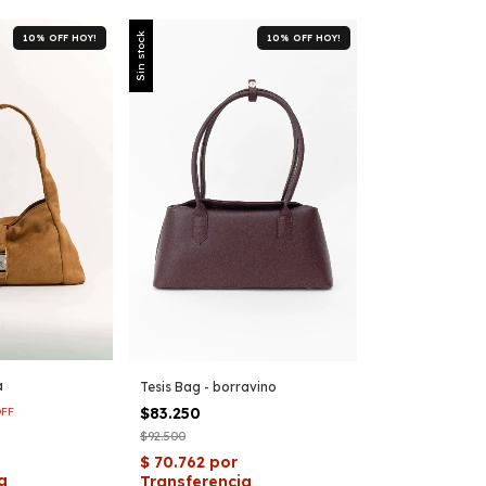
Sin stock
10% OFF HOY!
10% OFF HOY!
a
Tesis Bag - borravino
$83.250
FF
$92.500