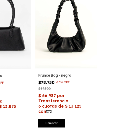
Frunce Bag - negra
ra
$78.750
-
10
%
OFF
FF
$87.500