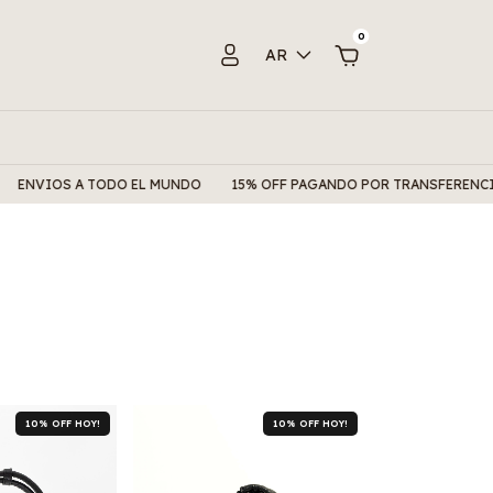
0
AR
 A TODO EL MUNDO
15% OFF PAGANDO POR TRANSFERENCIA
6 CU
10% OFF HOY!
10% OFF HOY!