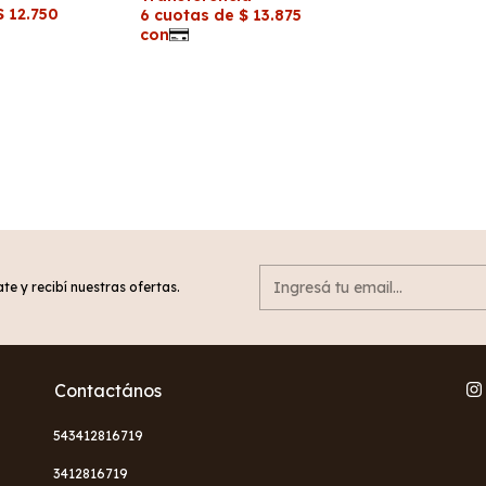
te y recibí nuestras ofertas.
Contactános
543412816719
3412816719