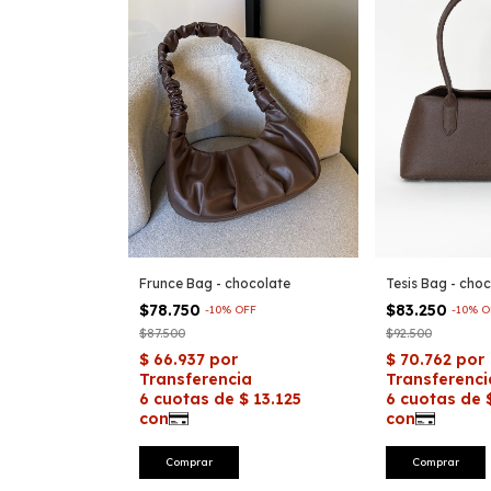
Frunce Bag - chocolate
Tesis Bag - cho
$78.750
$83.250
-
10
%
OFF
-
10
%
O
$87.500
$92.500