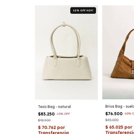
10% OFF HOY!
Brisa Bag - suel
Tesis Bag - natural
$76.500
$83.250
-
10
%
O
-
10
%
OFF
$85.000
$92.500