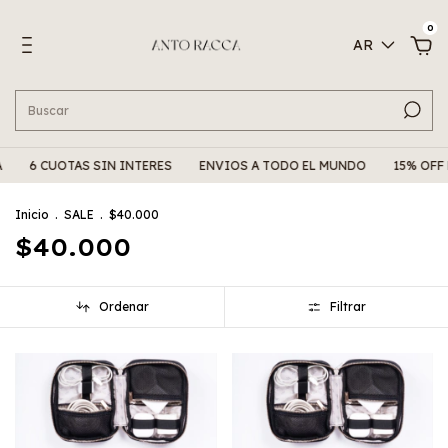
0
AR
UOTAS SIN INTERES
ENVIOS A TODO EL MUNDO
15% OFF PAGAN
Inicio
.
SALE
.
$40.000
$40.000
Ordenar
Filtrar