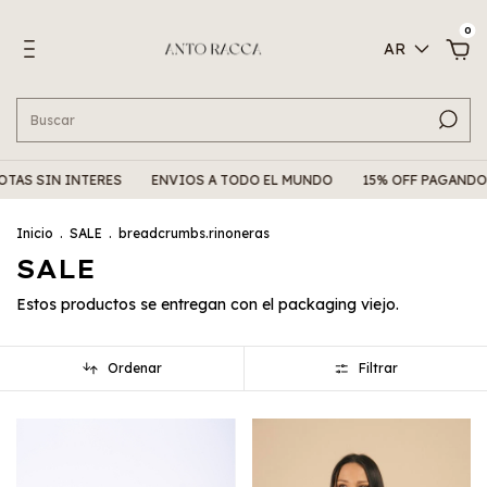
0
AR
NTERES
ENVIOS A TODO EL MUNDO
15% OFF PAGANDO POR TRAN
Inicio
.
SALE
.
breadcrumbs.rinoneras
SALE
Estos productos se entregan con el packaging viejo.
Ordenar
Filtrar