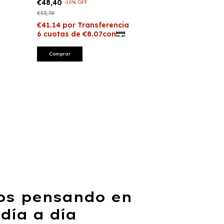
€48,40
€85,01
-
10
%
OFF
-
10
%
OF
€53,78
€94,43
os pensando en
 día a día