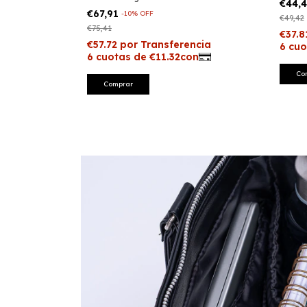
€44,
€67,91
-
10
%
OFF
€49,42
€75,41