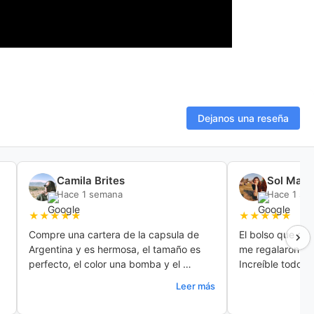
Dejanos una reseña
Camila Brites
Sol Mast
Hace 1 semana
Hace 1 se
★★★★★
★★★★★
Compre una cartera de la capsula de 
El bolso que co
Argentina y es hermosa, el tamaño es 
me regalaron un 
perfecto, el color una bomba y el 
Increíble todo !
material es lo más! Super contenta con 
Leer más
la compra