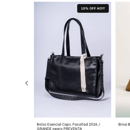
10% OFF HOY!
10% OFF HOY!
 - negro
Brisa 
Bolso Esencial Caps. Facultad 2026 /
GRANDE negro PREVENTA