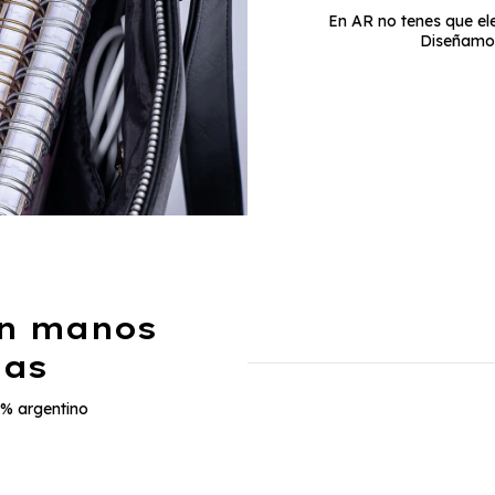
En AR no tenes que ele
Diseñamos
on manos
nas
0% argentino