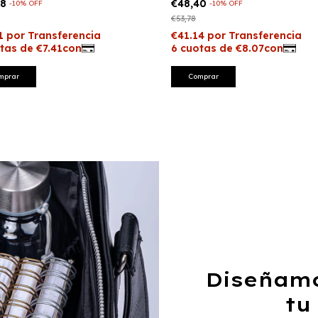
48
€48,40
-
10
%
OFF
-
10
%
OFF
€53,78
Diseñam
tu