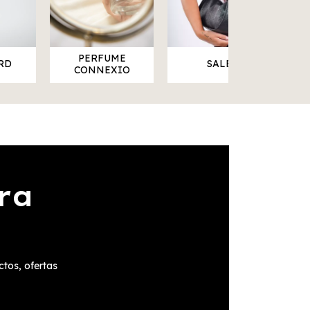
PERFUME
RD
SALE
CONNEXIO
ra
ctos, ofertas