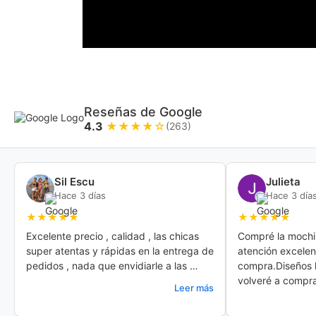
Reseñas de Google
4.3
★★★★☆
(263)
Sil Escu
Julieta
Hace 3 días
Hace 3 día
★★★★★
★★★★★
Excelente precio , calidad , las chicas 
Compré la mochila
super atentas y rápidas en la entrega de 
atención excelent
pedidos , nada que envidiarle a las 
compra.Diseños 
primeras marcas , sigan por este camino 
volveré a compra
Leer más
que sus productos son hermosos , 
compré varias cosas billeteras , carteras 